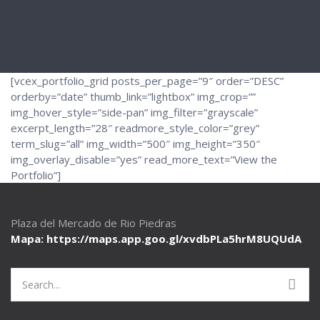
[vcex_portfolio_grid posts_per_page=”9″ order=”DESC”
orderby=”date” thumb_link=”lightbox” img_crop=””
img_hover_style=”side-pan” img_filter=”grayscale”
excerpt_length=”28″ readmore_style_color=”grey”
term_slug=”all” img_width=”500″ img_height=”350″
img_overlay_disable=”yes” read_more_text=”View the
Portfolio”]
Plaza del Mercado de Rio Piedras
Mapa: https://maps.app.goo.gl/
xvdbPLa5hrM8UQUdA
Search
for: