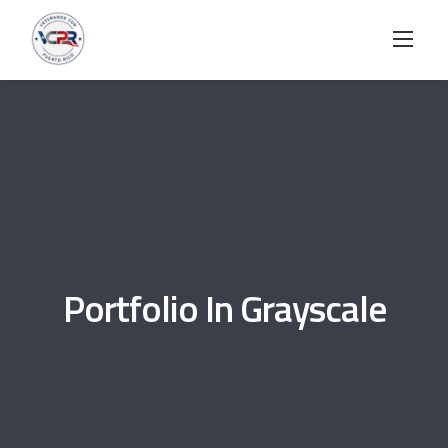
Skip
to
content
Portfolio In Grayscale