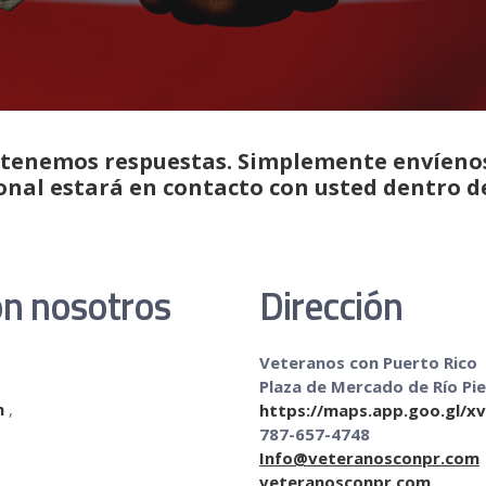
s tenemos respuestas. Simplemente envíen
nal estará en contacto con usted dentro de
on nosotros
Dirección
Veteranos con Puerto Rico
Plaza de Mercado de Río Pi
m
,
https://maps.app.goo.gl/
x
787-657-4748
Info@veteranosconpr.com
veteranosconpr.com