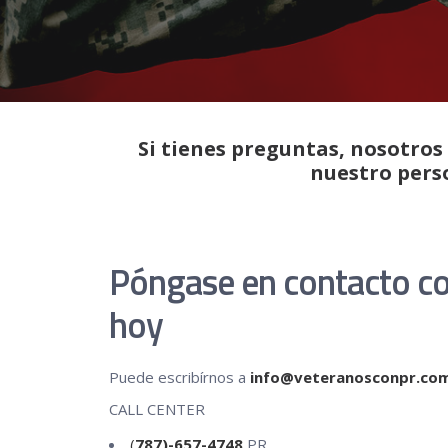
Si tienes preguntas, nosotro
nuestro perso
Póngase en contacto c
hoy
Puede escribírnos a
info@veteranosconpr.co
CALL CENTER
(
787)-657-4748
PR