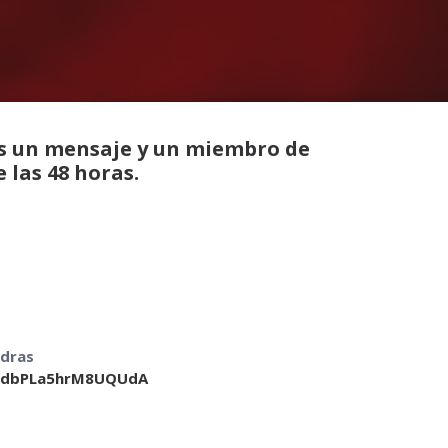
os un mensaje y un miembro de
 las 48 horas.
edras
vdbPLa5hrM8UQUdA