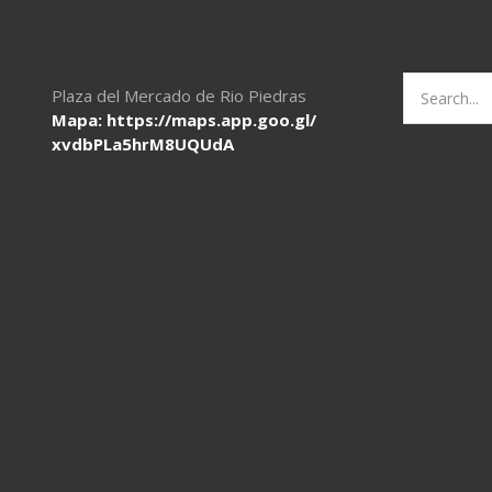
Search
Plaza del Mercado de Rio Piedras
for:
Mapa: https://maps.app.goo.gl/
xvdbPLa5hrM8UQUdA