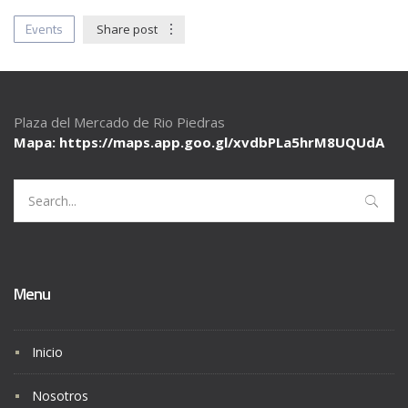
Events
Share post
Plaza del Mercado de Rio Piedras
Mapa: https://maps.app.goo.gl/
xvdbPLa5hrM8UQUdA
Search
for:
Menu
Inicio
Nosotros