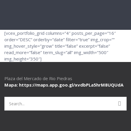
[vcex_portfolio_grid columns=”4″ posts_per_page=”16″
order=”DESC” orderby=”date” filter=”true” img_crop=””
img_hover_style=”grow” title=”false” excerpt=”false”
read_more=”false” term_slug=”all” img_width=”500″
img_height=”350″]
Plaza del Mercado de Rio Piedras
Mapa: https://maps.app.goo.gl/
xvdbPLa5hrM8UQUdA
Search
for: