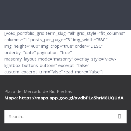
[vcex_portfolio_grid term_slug=”all” grid_style=”fit_columns”
columns=”1″ posts_per_page=”3″ img_width=”680″
img_height=”400″ img_crop=”true” order=”DESC”
orderby=”date” pagination=”true”
masonry_layout_mode=”masonry” overlay_style=”view-
lightbox-buttons-buttons” excerpt=”false”
custom_excerpt_trim=”false” read_more=”false”]
Plaza del Mercado de Rio Piedras
Mapa: https://maps.app.goo.gl/
xvdbPLa5hrM8UQUdA
Search
for: